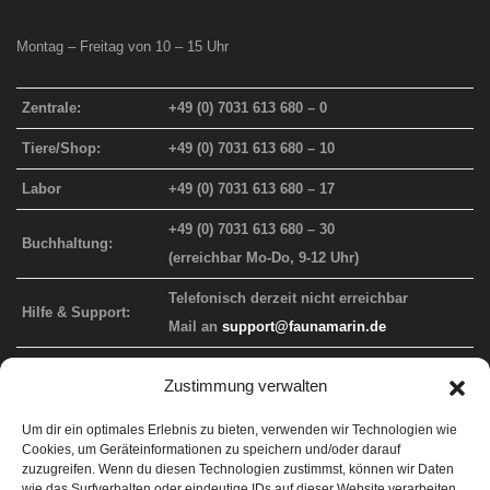
Montag – Freitag von 10 – 15 Uhr
Zentrale:
+49 (0) 7031 613 680 – 0
Tiere/Shop:
+49 (0) 7031 613 680 – 10
Labor
+49 (0) 7031 613 680 – 17
+49 (0) 7031 613 680 – 30
Buchhaltung:
(erreichbar Mo-Do, 9-12 Uhr)
Telefonisch derzeit nicht erreichbar
Hilfe & Support:
Mail an
support@faunamarin.de
Zustimmung verwalten
FAUNA MARIN WEBAUFTRITT
Um dir ein optimales Erlebnis zu bieten, verwenden wir Technologien wie
Cookies, um Geräteinformationen zu speichern und/oder darauf
Info-Website
faunamarin.de
zuzugreifen. Wenn du diesen Technologien zustimmst, können wir Daten
wie das Surfverhalten oder eindeutige IDs auf dieser Website verarbeiten.