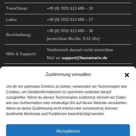
Tiere/Shop:
+49 (0) 7031 613 680 – 10
Labor
+49 (0) 7031 613 680 – 17
+49 (0) 7031 613 680 – 30
Buchhaltung:
(erreichbar Mo-Do, 9-12 Uhr)
Telefonisch derzeit nicht erreichbar
Hilfe & Support:
Mail an
support@faunamarin.de
Zustimmung verwalten
FAUNA MARIN WEBAUFTRITT
Um dir ein optimales Erlebnis zu bieten, verwenden wir Technologien wie
Cookies, um Geräteinformationen zu speichern und/oder darauf
Info-Website
faunamarin.de
zuzugreifen. Wenn du diesen Technologien zustimmst, können wir Daten
wie das Surfverhalten oder eindeutige IDs auf dieser Website verarbeiten.
Endkunden-Shop
faunamarincorals.de
Wenn du deine Zustimmung nicht erteilst oder zurückziehst, können
bestimmte Merkmale und Funktionen beeinträchtigt werden.
Händler-Shop
b2b.faunamarin.de
Support
faunamarin.de/support
Akzeptieren