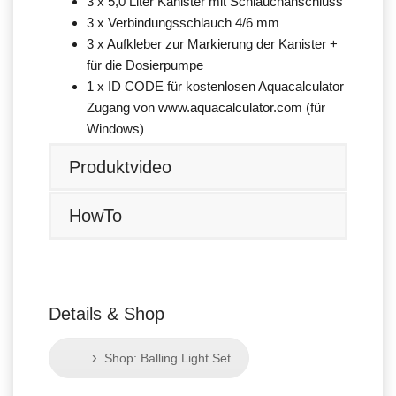
3 x 5,0 Liter Kanister mit Schlauchanschluss
3 x Verbindungsschlauch 4/6 mm
3 x Aufkleber zur Markierung der Kanister +
für die Dosierpumpe
1 x ID CODE für kostenlosen Aquacalculator
Zugang von www.aquacalculator.com (für
Windows)
Produktvideo
HowTo
Details & Shop
›
Shop: Balling Light Set