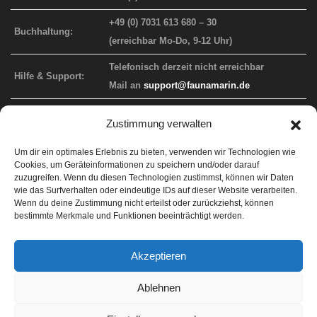
+49 (0) 7031 613 680 – 30
Buchhaltung:
(erreichbar Mo-Do, 9-12 Uhr)
Telefonisch derzeit nicht erreichbar
Hilfe & Support:
Mail an
support@faunamarin.de
Zustimmung verwalten
FAUNA MARIN WEBAUFTRITT
Um dir ein optimales Erlebnis zu bieten, verwenden wir Technologien wie
Cookies, um Geräteinformationen zu speichern und/oder darauf
Info-Website
faunamarin.de
zuzugreifen. Wenn du diesen Technologien zustimmst, können wir Daten
wie das Surfverhalten oder eindeutige IDs auf dieser Website verarbeiten.
Endkunden-Shop
faunamarincorals.de
Wenn du deine Zustimmung nicht erteilst oder zurückziehst, können
bestimmte Merkmale und Funktionen beeinträchtigt werden.
Händler-Shop
b2b.faunamarin.de
Support
faunamarin.de/support
Akzeptieren
ICP Labor
lab.faunamarin.de
Ablehnen