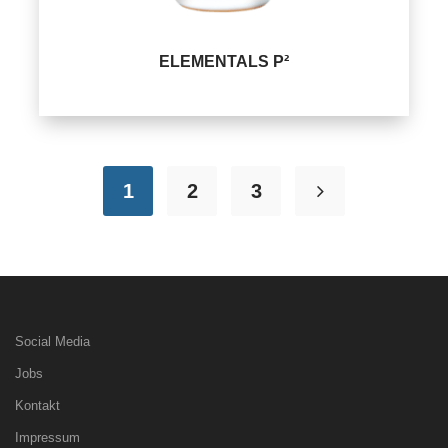
ELEMENTALS P²
1
2
3
Social Media
Jobs
Kontakt
Impressum