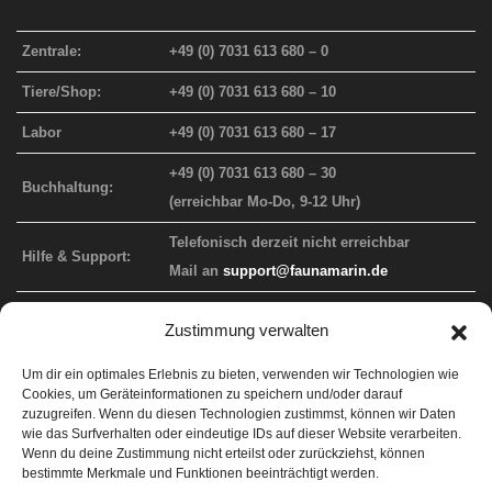
Zentrale:
+49 (0) 7031 613 680 – 0
Tiere/Shop:
+49 (0) 7031 613 680 – 10
Labor
+49 (0) 7031 613 680 – 17
+49 (0) 7031 613 680 – 30
Buchhaltung:
(erreichbar Mo-Do, 9-12 Uhr)
Telefonisch derzeit nicht erreichbar
Hilfe & Support:
Mail an
support@faunamarin.de
Zustimmung verwalten
FAUNA MARIN WEBAUFTRITT
Um dir ein optimales Erlebnis zu bieten, verwenden wir Technologien wie
Cookies, um Geräteinformationen zu speichern und/oder darauf
Info-Website
faunamarin.de
zuzugreifen. Wenn du diesen Technologien zustimmst, können wir Daten
wie das Surfverhalten oder eindeutige IDs auf dieser Website verarbeiten.
Endkunden-Shop
faunamarincorals.de
Wenn du deine Zustimmung nicht erteilst oder zurückziehst, können
bestimmte Merkmale und Funktionen beeinträchtigt werden.
Händler-Shop
b2b.faunamarin.de